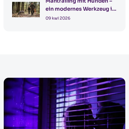
Mantrailing mit Hunden –
ein modernes Werkzeug in
der Detektivarbeit
09 kwi 2026