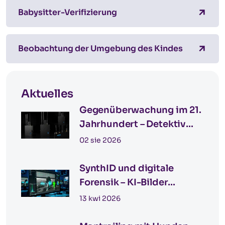
Babysitter-Verifizierung
Beobachtung der Umgebung des Kindes
Aktuelles
Gegenüberwachung im 21.
Jahrhundert – Detektiv
Katowice für
02 sie 2026
grenzüberschreitende
Einsätze in Deutschland
SynthID und digitale
Forensik – KI-Bilder
erkennen
13 kwi 2026