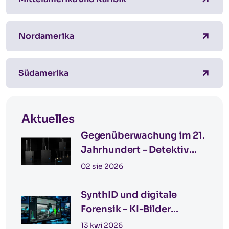
Nordamerika
Südamerika
Aktuelles
Gegenüberwachung im 21.
Jahrhundert – Detektiv
Katowice für
02 sie 2026
grenzüberschreitende
Einsätze in Deutschland
SynthID und digitale
Forensik – KI-Bilder
erkennen
13 kwi 2026