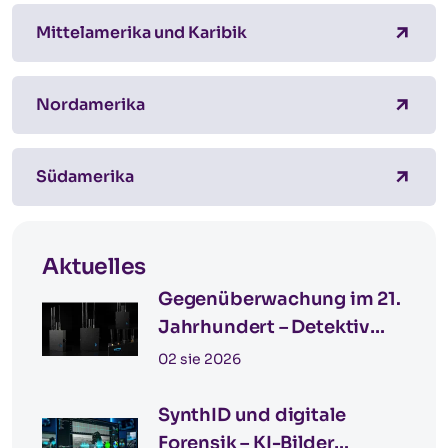
Mittelamerika und Karibik
Nordamerika
Südamerika
Aktuelles
Gegenüberwachung im 21.
Jahrhundert – Detektiv
Katowice für
02 sie 2026
grenzüberschreitende
Einsätze in Deutschland
SynthID und digitale
Forensik – KI-Bilder