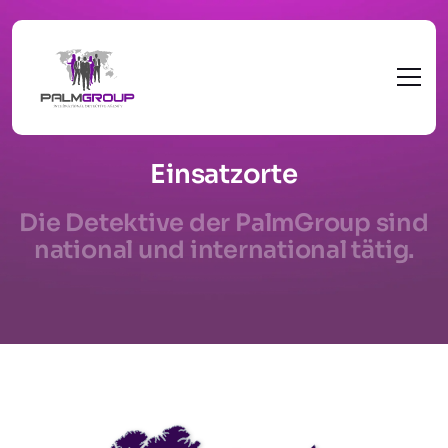
Einsatzorte
Die Detektive der PalmGroup sind
national und international tätig.