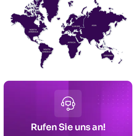
ASIA
EUROPE
NORTH
AMERICA
AFRICA
SOUTH
AMERICA
OCEANIA
Rufen Sie uns an!