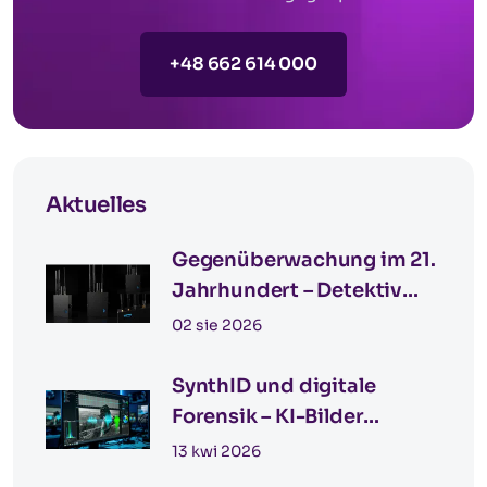
+48 662 614 000
Aktuelles
Gegenüberwachung im 21.
Jahrhundert – Detektiv
Katowice für
02 sie 2026
grenzüberschreitende
Einsätze in Deutschland
SynthID und digitale
Forensik – KI-Bilder
erkennen
13 kwi 2026