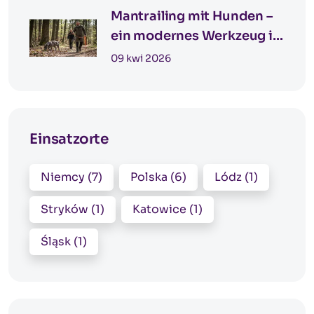
Mantrailing mit Hunden –
ein modernes Werkzeug in
der Detektivarbeit
09 kwi 2026
Einsatzorte
Niemcy (7)
Polska (6)
Lódz (1)
Stryków (1)
Katowice (1)
Śląsk (1)