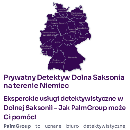
Schleswig-
Holstein
Mecklenburg-
Vorpommern
Hamburg
Bremen
Berlin
Lower Saxony
Brandenburg
Saxony-
Anhalt
North Rhine-
Westphalia
Saxony
Thuringia
Hesse
Rhineland-
Palatinate
Saarland
Bavaria
Baden-
Württemberg
Prywatny Detektyw Dolna Saksonia
na terenie Niemiec
Eksperckie usługi detektywistyczne w
Dolnej Saksonii - Jak PalmGroup może
Ci pomóc!
PalmGroup
to uznane biuro detektywistyczne,