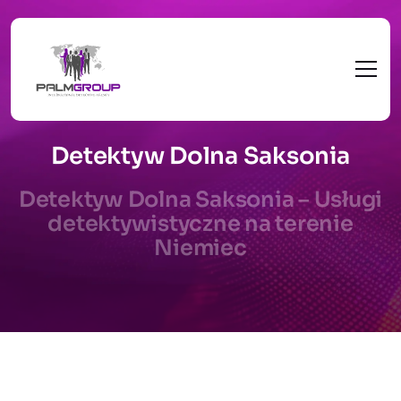
Detektyw Dolna Saksonia
Detektyw Dolna Saksonia – Usługi
detektywistyczne na terenie
Niemiec