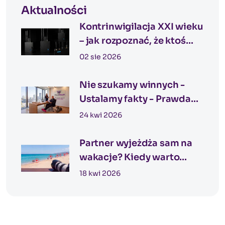
Aktualności
Kontrinwigilacja XXI wieku
– jak rozpoznać, że ktoś
może Cię obserwować?
02 sie 2026
Nie szukamy winnych -
Ustalamy fakty - Prawda
nie zaczyna się od
24 kwi 2026
podejrzeń
Partner wyjeżdża sam na
wakacje? Kiedy warto
rozważyć nadzór
18 kwi 2026
detektywistyczny podczas
wakacji?