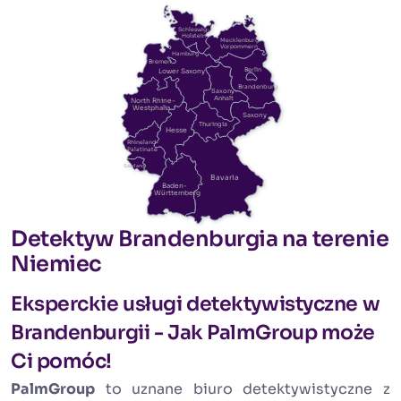
Schleswig-
Holstein
Mecklenburg-
Vorpommern
Hamburg
Bremen
Berlin
Lower Saxony
Brandenburg
Saxony-
Anhalt
North Rhine-
Westphalia
Saxony
Thuringia
Hesse
Rhineland-
Palatinate
Saarland
Bavaria
Baden-
Württemberg
Detektyw Brandenburgia na terenie
Niemiec
Eksperckie usługi detektywistyczne w
Brandenburgii - Jak PalmGroup może
Ci pomóc!
PalmGroup
to uznane biuro detektywistyczne z