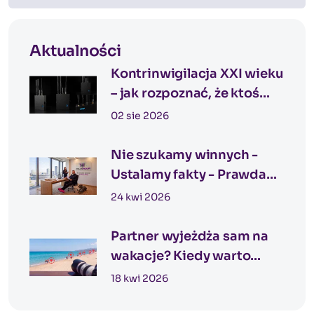
Aktualności
Kontrinwigilacja XXI wieku
– jak rozpoznać, że ktoś
może Cię obserwować?
02 sie 2026
Nie szukamy winnych -
Ustalamy fakty - Prawda
nie zaczyna się od
24 kwi 2026
podejrzeń
Partner wyjeżdża sam na
wakacje? Kiedy warto
rozważyć nadzór
18 kwi 2026
detektywistyczny podczas