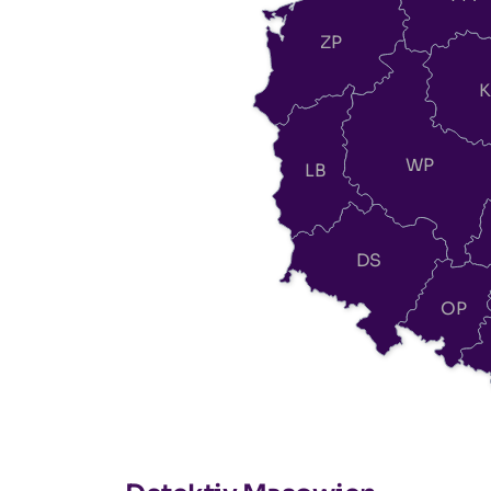
ZP
K
WP
LB
DS
OP