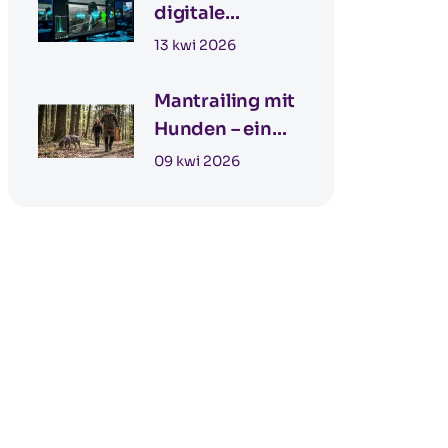
Deutschland
digitale
Forensik – KI-
13 kwi 2026
Bilder erkennen
Mantrailing mit
Hunden – ein
modernes
09 kwi 2026
Werkzeug in der
Detektivarbeit