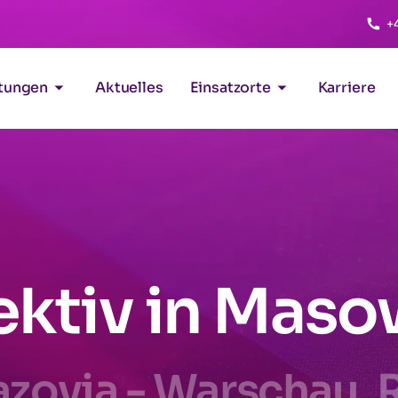
+
stungen
Aktuelles
Einsatzorte
Karriere
ektiv in Maso
azovia - Warschau, 