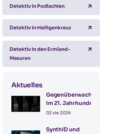
Detektiv in Podlachien
Detektiv in Heiligenkreuz
Detektiv in den Ermland-
Masuren
Aktuelles
Gegenüberwachung
im 21. Jahrhundert –
Detektiv Katowice für
02 sie 2026
grenzüberschreitende
Einsätze in
SynthID und