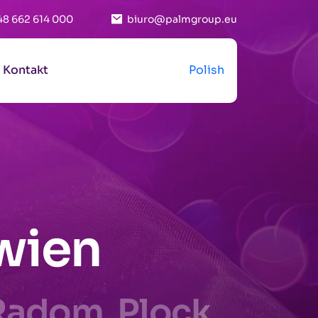
48 662 614 000
biuro@palmgroup.eu
Kontakt
Polish
wien
Radom, Plock