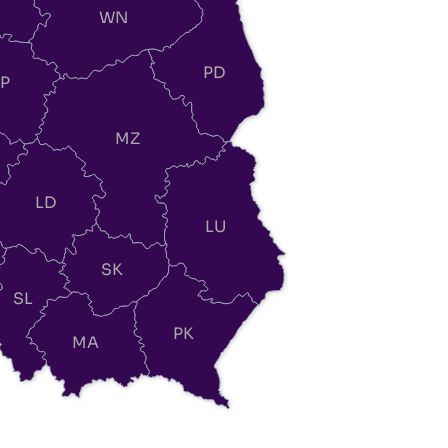
WN
PD
P
MZ
LD
LU
SK
SL
PK
MA