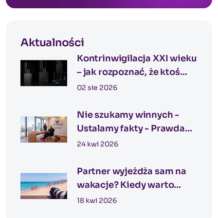
Aktualności
Kontrinwigilacja XXI wieku
– jak rozpoznać, że ktoś
może Cię obserwować?
02 sie 2026
Nie szukamy winnych -
Ustalamy fakty - Prawda
nie zaczyna się od
24 kwi 2026
podejrzeń
Partner wyjeżdża sam na
wakacje? Kiedy warto
rozważyć nadzór
18 kwi 2026
detektywistyczny podczas