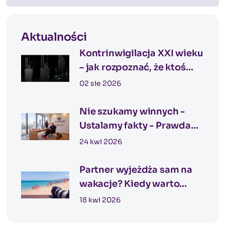
Aktualności
Kontrinwigilacja XXI wieku
– jak rozpoznać, że ktoś
może Cię obserwować?
02 sie 2026
Nie szukamy winnych -
Ustalamy fakty - Prawda
nie zaczyna się od
24 kwi 2026
podejrzeń
Partner wyjeżdża sam na
wakacje? Kiedy warto
rozważyć nadzór
18 kwi 2026
detektywistyczny podczas