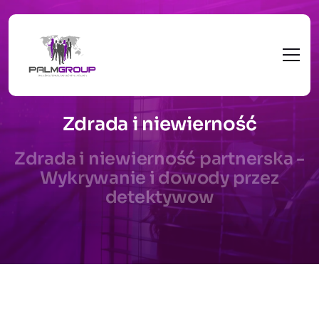
Zdrada i niewierność
Zdrada i niewierność partnerska -
Wykrywanie i dowody przez
detektywow